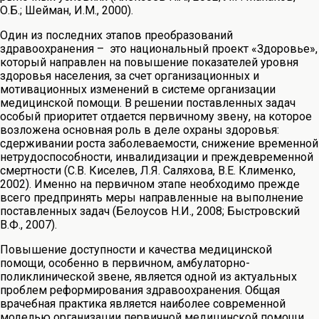
О.Б.; Шейман, И.М., 2000).
Один из последних этапов преобразований
здравоохранения – это национальный проект «Здоровье»,
который направлен на повышение показателей уровня
здоровья населения, за счет организационных и
мотивационных изменений в системе организации
медицинской помощи. В решении поставленных задач
особый приоритет отдается первичному звену, на которое
возложена основная роль в деле охраны здоровья:
сдерживании роста заболеваемости, снижение временной
нетрудоспособности, инвалидизации и преждевременной
смертности (С.В. Киселев, Л.Я. Саляхова, В.Е. Клименко,
2002). Именно на первичном этапе необходимо прежде
всего предпринять меры направленные на выполнение
поставленных задач (Белоусов Н.И., 2008; Быстровский
В.Ф., 2007).
Повышение доступности и качества медицинской
помощи, особенно в первичном, амбулаторно-
поликлинической звене, является одной из актуальных
проблем реформирования здравоохранения. Общая
врачебная практика является наиболее современной
моделью организации первичной медицинской помощи