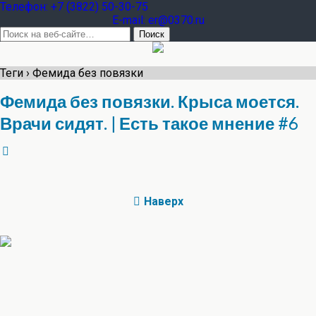
Teлефон: +7 (3822) 50-30-75
E-mail: er@0370.ru
Теги › Фемида без повязки
Фемида без повязки. Крыса моется.
Врачи сидят. | Есть такое мнение #6
Наверх