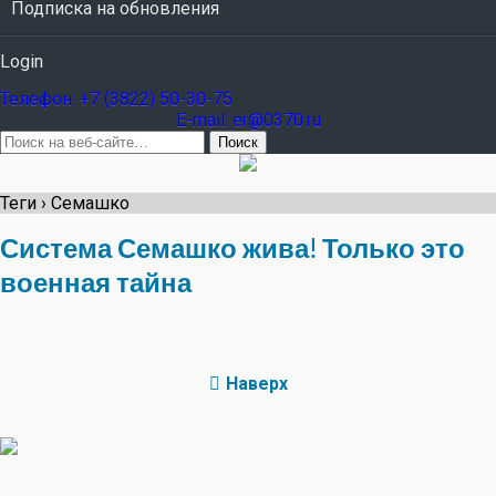
Подписка на обновления
Login
Teлефон: +7 (3822) 50-30-75
E-mail: er@0370.ru
Теги › Семашко
Система Семашко жива! Только это
военная тайна
Наверх